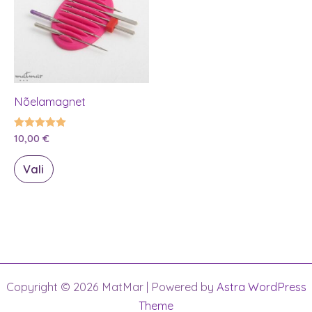
Nõelamagnet
Hinnanguga
10,00
€
5.00
/ 5
Sellel
Vali
tootel
on
mitu
varianti.
Valikuid
saab
Copyright © 2026 MatMar | Powered by
Astra WordPress
teha
Theme
tootelehel.