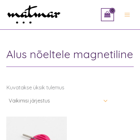
Skip
to
content
Alus nõeltele magnetiline
Kuvatakse üksik tulemus