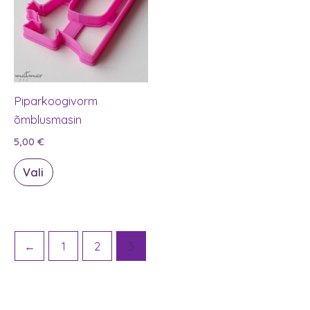
Piparkoogivorm
õmblusmasin
5,00
€
Sellel
Vali
tootel
on
mitu
varianti.
←
1
2
3
Valikuid
saab
teha